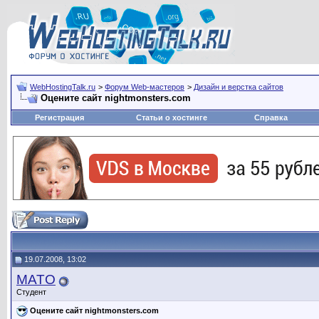
WebHostingTalk.ru
>
Форум Web-мастеров
>
Дизайн и верстка сайтов
Оцените сайт nightmonsters.com
Регистрация
Статьи о хостинге
Справка
19.07.2008, 13:02
MATO
Студент
Оцените сайт nightmonsters.com