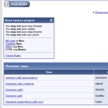
«
Предыдущ
Ваши права в разделе
You
may not
post new threads
You
may not
post replies
You
may not
post attachments
You
may not
edit your posts
BB code
is
Вкл.
Смайлы
Вкл.
[IMG]
код
Вкл.
HTML код
Выкл.
Forum Rules
Похожие темы
Тема
оцените сайт www.ustel.ru
ouverture
Оцените сайт и форум
killsoft
Оцените сайт!
RAGE1
Оцените сайт
Dudilka
Оцените пожалуйста сайт по it
Lloyd