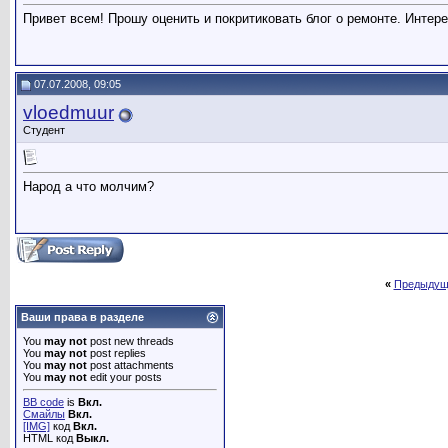
Привет всем! Прошу оценить и покритиковать блог о ремонте. Интер
07.07.2008, 09:05
vloedmuur
Студент
Народ а что молчим?
«
Предыдущ
Ваши права в разделе
You
may not
post new threads
You
may not
post replies
You
may not
post attachments
You
may not
edit your posts
BB code
is
Вкл.
Смайлы
Вкл.
[IMG]
код
Вкл.
HTML код
Выкл.