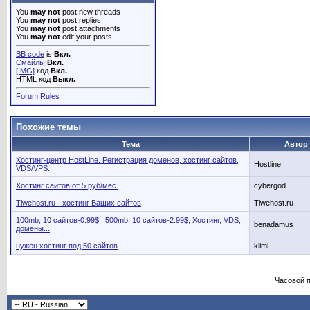
You
may not
post new threads
You
may not
post replies
You
may not
post attachments
You
may not
edit your posts
BB code
is
Вкл.
Смайлы
Вкл.
[IMG]
код
Вкл.
HTML код
Выкл.
Forum Rules
Похожие темы
Тема
Автор
Хостинг-центр HostLine. Регистрация доменов, хостинг сайтов,
Hostline
VDS/VPS.
Хостинг сайтов от 5 руб/мес.
cybergod
Tiwehost.ru - хостинг Ваших сайтов
Tiwehost.ru
100mb, 10 сайтов-0.99$ | 500mb, 10 сайтов-2.99$, Хостинг, VDS,
benadamus
домены...
нужен хостинг под 50 сайтов
klimi
Часовой 