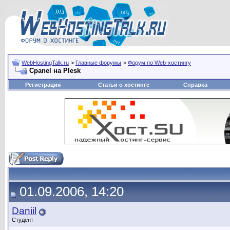
WebHostingTalk.ru
>
Главные форумы
>
Форум по Web-хостингу
Cpanel на Plesk
Регистрация
Статьи о хостинге
Справка
01.09.2006, 14:20
Daniil
Студент