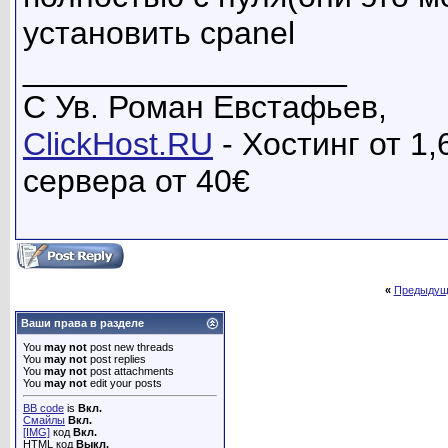
установить cpanel
__________________
С Ув. Роман Евстафьев,
ClickHost.RU
- Хостинг от 1
сервера от 40€
«
Предыдущ
Ваши права в разделе
You
may not
post new threads
You
may not
post replies
You
may not
post attachments
You
may not
edit your posts
BB code
is
Вкл.
Смайлы
Вкл.
[IMG]
код
Вкл.
HTML код
Выкл.