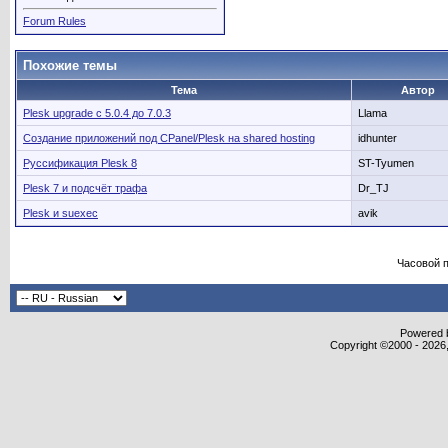
Forum Rules
Похожие темы
Тема
Автор
Plesk upgrade с 5.0.4 до 7.0.3
Llama
Создание приложений под CPanel/Plesk на shared hosting
idhunter
Руссификация Plesk 8
ST-Tyumen
Plesk 7 и подсчёт трафа
Dr_TJ
Plesk и suexec
avik
Часовой 
Powered b
Copyright ©2000 - 2026,