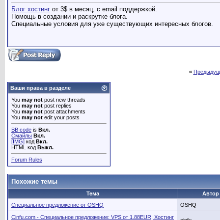
Блог хостинг
от 3$ в месяц, с email поддержкой.
Помощь в создании и раскрутке блога.
Специальные условия для уже существующих интересных блогов.
«
Предыдущ
Ваши права в разделе
You
may not
post new threads
You
may not
post replies
You
may not
post attachments
You
may not
edit your posts
BB code
is
Вкл.
Смайлы
Вкл.
[IMG]
код
Вкл.
HTML код
Выкл.
Forum Rules
Похожие темы
Тема
Автор
Специальное предложение от OSHQ
OSHQ
Cinfu.com - Специальное предложение: VPS от 1.88EUR, Хостинг