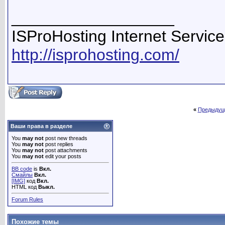
__________________
ISProHosting Internet Servic
http://isprohosting.com/
«
Предыдущ
Ваши права в разделе
You
may not
post new threads
You
may not
post replies
You
may not
post attachments
You
may not
edit your posts
BB code
is
Вкл.
Смайлы
Вкл.
[IMG]
код
Вкл.
HTML код
Выкл.
Forum Rules
Похожие темы