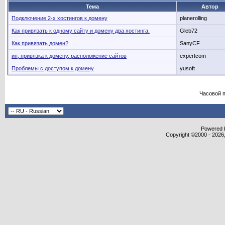
Тема
Автор
Подключение 2-х хостингов к домену
planerolling
Как привязать к одному сайту и домену два хостинга.
Gleb72
Как привязать домен?
SanyCF
ип, привязка к домену, расположение сайтов
expertcom
Проблемы с доступом к домену
yusoft
Часовой 
Powered b
Copyright ©2000 - 2026,