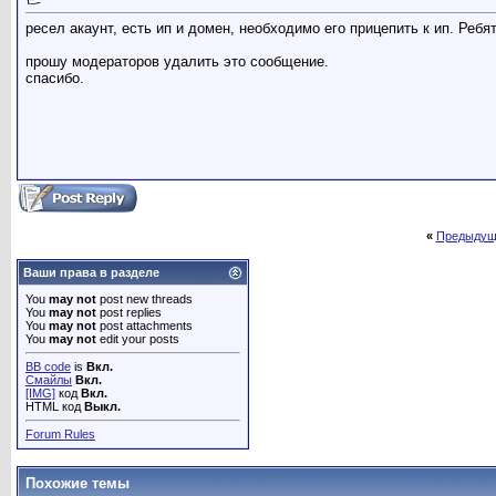
ресел акаунт, есть ип и домен, необходимо его прицепить к ип. Реб
прошу модераторов удалить это сообщение.
спасибо.
«
Предыдущ
Ваши права в разделе
You
may not
post new threads
You
may not
post replies
You
may not
post attachments
You
may not
edit your posts
BB code
is
Вкл.
Смайлы
Вкл.
[IMG]
код
Вкл.
HTML код
Выкл.
Forum Rules
Похожие темы