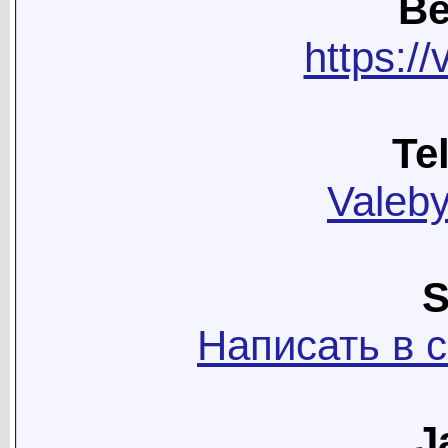
Ве
https:/
Te
Valeby
S
Написать в 
J