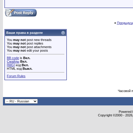
«
Предыдущ
Ваши права в разделе
You
may not
post new threads
You
may not
post replies
You
may not
post attachments
You
may not
edit your posts
BB code
is
Вкл.
Смайлы
Вкл.
[IMG]
код
Вкл.
HTML код
Выкл.
Forum Rules
Часовой 
Powered b
Copyright ©2000 - 2026,