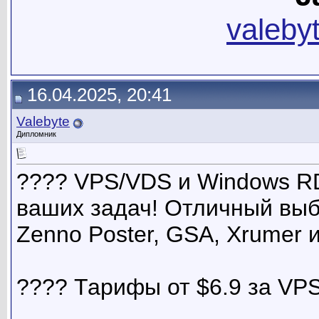
valeby
16.04.2025, 20:41
Valebyte
Дипломник
???? VPS/VDS и Windows R
ваших задач! Отличный выб
Zenno Poster, GSA, Xrumer 
???? Тарифы от $6.9 за VP