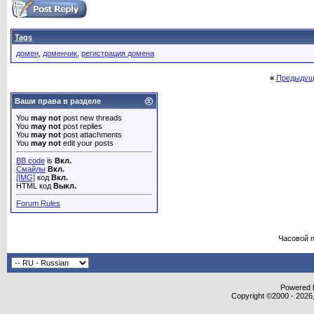
Tags
домен
,
доменчик
,
регистрация домена
«
Предыдущ
Ваши права в разделе
You
may not
post new threads
You
may not
post replies
You
may not
post attachments
You
may not
edit your posts
BB code
is
Вкл.
Смайлы
Вкл.
[IMG]
код
Вкл.
HTML код
Выкл.
Forum Rules
Часовой 
Powered b
Copyright ©2000 - 2026,