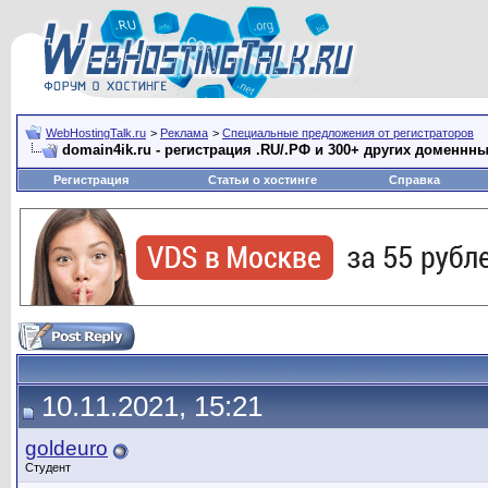
WebHostingTalk.ru
>
Реклама
>
Специальные предложения от регистраторов
domain4ik.ru - регистрация .RU/.РФ и 300+ других доменнны
Регистрация
Статьи о хостинге
Справка
10.11.2021, 15:21
goldeuro
Студент