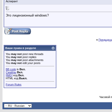
Аспирант
Это лицензионный windows?
«
Предыдущ
Ваши права в разделе
You
may not
post new threads
You
may not
post replies
You
may not
post attachments
You
may not
edit your posts
BB code
is
Вкл.
Смайлы
Вкл.
[IMG]
код
Вкл.
HTML код
Выкл.
Forum Rules
Часовой 