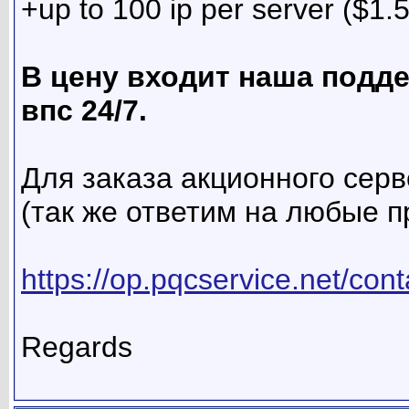
+up to 100 ip per server ($1.5
В цену входит наша подд
впс 24/7.
Для заказа акционного серв
(так же ответим на любые 
https://op.pqcservice.net/con
Regards