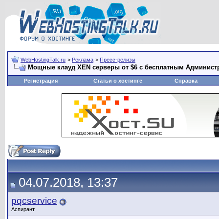
WebHostingTalk.ru
>
Реклама
>
Пресс-релизы
Мощные клауд XEN серверы от $6 с бесплатным Администр
Регистрация
Статьи о хостинге
Справка
04.07.2018, 13:37
pqcservice
Аспирант