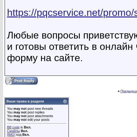
https://pqcservice.net/promo/s
Любые вопросы приветству
и готовы ответить в онлайн
форму на сайте.
«
Предыдущ
Ваши права в разделе
You
may not
post new threads
You
may not
post replies
You
may not
post attachments
You
may not
edit your posts
BB code
is
Вкл.
Смайлы
Вкл.
[IMG]
код
Вкл.