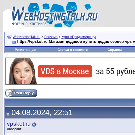
WebHostingTalk.ru
>
Реклама
>
Куплю/Продам/Аренда
https://vpskot.ru Магазин дедиков купить дедик сервер vps 
Регистрация
Статьи о хостинге
Справка
04.08.2024, 22:51
vpskot.ru
Лаборант