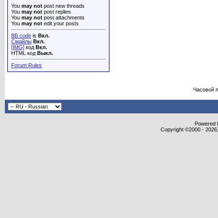
You
may not
post new threads
You
may not
post replies
You
may not
post attachments
You
may not
edit your posts
BB code
is
Вкл.
Смайлы
Вкл.
[IMG]
код
Вкл.
HTML код
Выкл.
Forum Rules
Часовой 
Powered b
Copyright ©2000 - 2026,