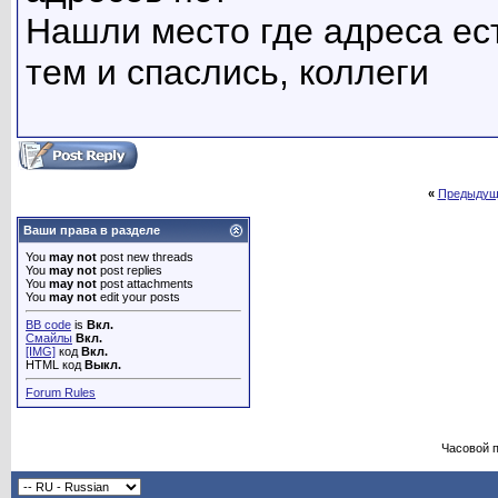
Нашли место где адреса ест
тем и спаслись, коллеги
«
Предыдущ
Ваши права в разделе
You
may not
post new threads
You
may not
post replies
You
may not
post attachments
You
may not
edit your posts
BB code
is
Вкл.
Смайлы
Вкл.
[IMG]
код
Вкл.
HTML код
Выкл.
Forum Rules
Часовой 