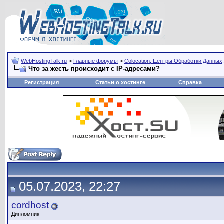
WebHostingTalk.ru
>
Главные форумы
>
Сolocation, Центры Обработки Данных,
Что за жесть происходит с IP-адресами?
Регистрация
Статьи о хостинге
Справка
05.07.2023, 22:27
cordhost
Дипломник