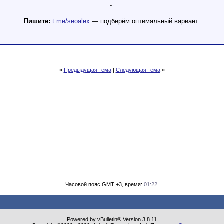
~
Пишите:
t.me/seoalex
— подберём оптимальный вариант.
«
Предыдущая тема
|
Следующая тема
»
Часовой пояс GMT +3, время:
01:22
.
Powered by vBulletin® Version 3.8.11