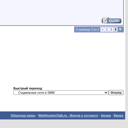
Страница 3 из 3
<
1
2
3
Быстрый переход
Обратная связь
-
WebHostingTalk.ru - Форум о хостинге
-
Архив
-
Вверх