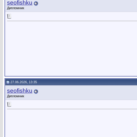
seofishku
Дипломник
27.06.2026, 13:35
seofishku
Дипломник