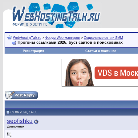
WebHostingTalk.ru
>
Форум Web-мастеров
>
Социальные сети и SMM
Прогоны ссылками 2026, буст сайтов в поисковиках
Регистрация
Статьи о хостинге
09.06.2026, 14:05
seofishku
Дипломник