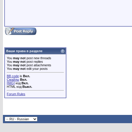
Ваши права в разделе
You
may not
post new threads
You
may not
post replies
You
may not
post attachments
You
may not
edit your posts
BB code
is
Вкл.
Смайлы
Вкл.
[IMG]
код
Вкл.
HTML код
Выкл.
Forum Rules