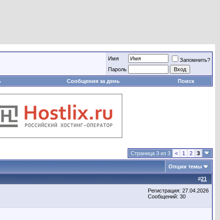
Имя
Запомнить?
Пароль
ь
Сообщения за день
Поиск
Страница 3 из 3
<
1
2
3
Опции темы
#
21
Регистрация: 27.04.2026
Сообщений: 30