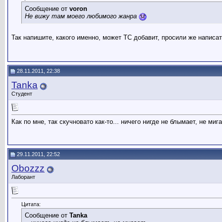
Сообщение от
voron
Не вижу там моего любимого жанра
Так напишите, какого именно, может ТС добавит, просили же написат
28.11.2011, 22:38
Tanka
Студент
Как по мне, так скучновато как-то... ничего нигде не блымает, не ми
29.11.2011, 22:52
Obozzz
Лаборант
Цитата:
Сообщение от
Tanka