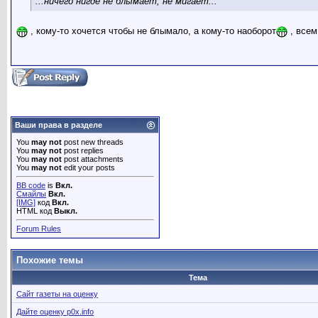
...ничего нигде не блымает, не мигает...
, кому-то хочется чтобы не блымало, а кому-то наоборот
, всем
Ваши права в разделе
You
may not
post new threads
You
may not
post replies
You
may not
post attachments
You
may not
edit your posts
BB code
is
Вкл.
Смайлы
Вкл.
[IMG]
код
Вкл.
HTML код
Выкл.
Forum Rules
Похожие темы
Тема
Сайт газеты на оценку
Дайте оценку p0x.info