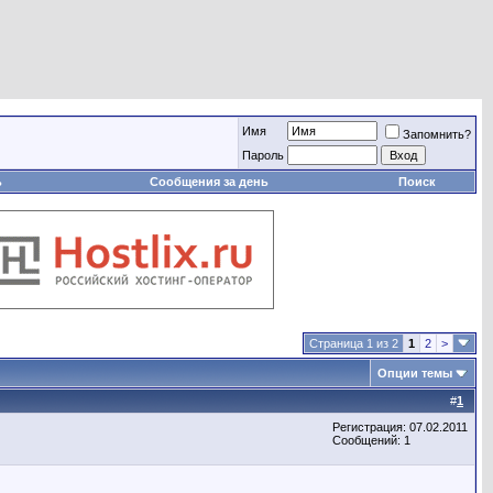
Имя
Запомнить?
Пароль
ь
Сообщения за день
Поиск
Страница 1 из 2
1
2
>
Опции темы
#
1
Регистрация: 07.02.2011
Сообщений: 1