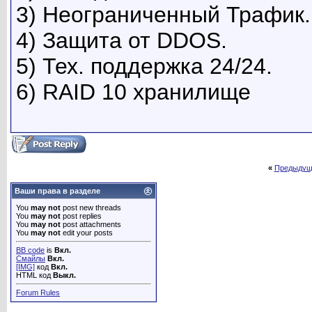
3) Неограниченный Трафик.
4) Защита от DDOS.
5) Тех. поддержка 24/24.
6) RAID 10 хранилище
«
Предыдущ
Ваши права в разделе
You
may not
post new threads
You
may not
post replies
You
may not
post attachments
You
may not
edit your posts
BB code
is
Вкл.
Смайлы
Вкл.
[IMG]
код
Вкл.
HTML код
Выкл.
Forum Rules