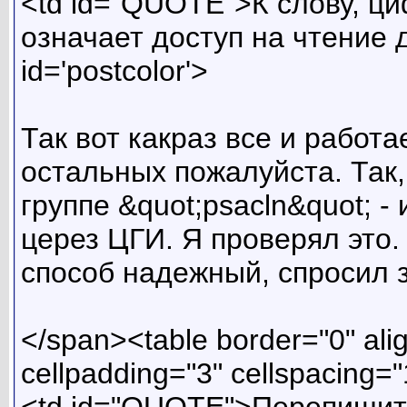
<td id="QUOTE">К слову, ци
означает доступ на чтение 
id='postcolor'>
Так вот какраз все и работае
остальных пожалуйста. Так,
группе &quot;psacln&quot; -
церез ЦГИ. Я проверял это
способ надежный, спросил 
</span><table border="0" ali
cellpadding="3" cellspacing=