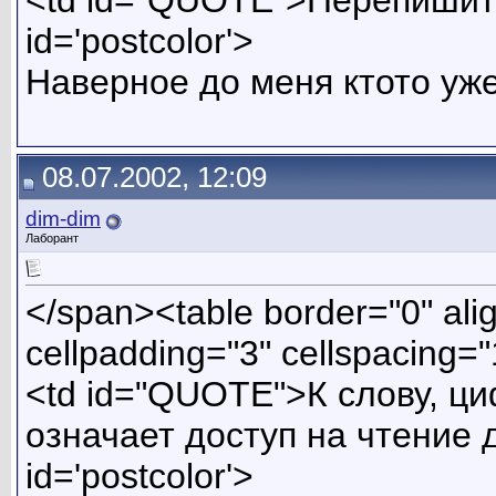
<td id="QUOTE">Перепишит
id='postcolor'>
Наверное до меня ктото уж
08.07.2002, 12:09
dim-dim
Лаборант
</span><table border="0" ali
cellpadding="3" cellspacing=
<td id="QUOTE">К слову, ци
означает доступ на чтение
id='postcolor'>