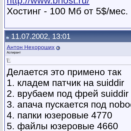
http://www.bhost.ru/
Хостинг - 100 Мб от 5$/мес.
11.07.2002, 13:01
Антон Нехороших
Аспирант
Делается это примено так
1. кладем патчик на suiddir
2. врубаем под фрей suiddir
3. апача пускается под nob
4. папки юзеровые 4770
5. файлы юзеровые 4660