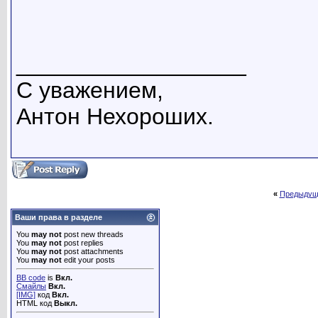
__________________
С уважением,
Антон Нехороших.
«
Предыдущ
Ваши права в разделе
You
may not
post new threads
You
may not
post replies
You
may not
post attachments
You
may not
edit your posts
BB code
is
Вкл.
Смайлы
Вкл.
[IMG]
код
Вкл.
HTML код
Выкл.