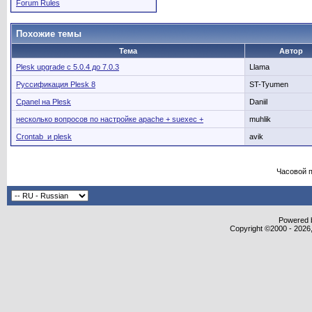
Forum Rules
Похожие темы
Тема
Автор
Plesk upgrade с 5.0.4 до 7.0.3
Llama
Руссификация Plesk 8
ST-Tyumen
Cpanel на Plesk
Daniil
несколько вопросов по настройке apache + suexec +
muhlik
Crontab и plesk
avik
Часовой 
Powered b
Copyright ©2000 - 2026,