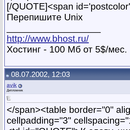
[/QUOTE]<span id='postcolor
Перепишите Unix
__________________
http://www.bhost.ru/
Хостинг - 100 Мб от 5$/мес.
08.07.2002, 12:03
avik
Дипломник
</span><table border="0" ali
cellpadding="3" cellspacing=