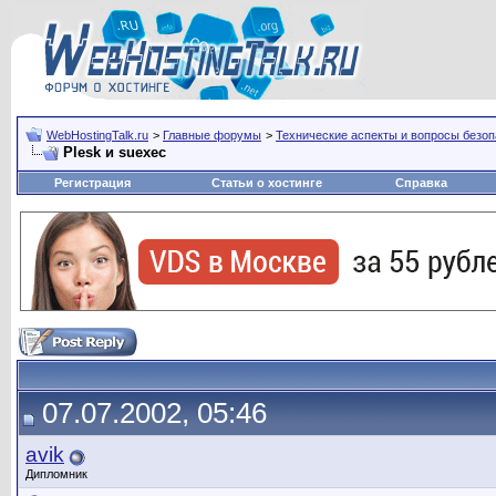
WebHostingTalk.ru
>
Главные форумы
>
Технические аспекты и вопросы безо
Plesk и suexec
Регистрация
Статьи о хостинге
Справка
07.07.2002, 05:46
avik
Дипломник