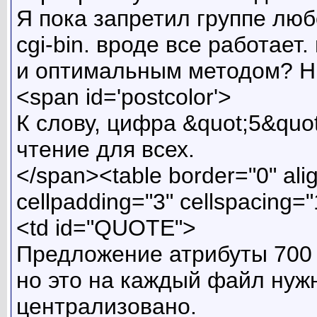
Я пока запретил группе любо
cgi-bin. вроде все работает
и оптимальным методом? Ни
<span id='postcolor'>
К слову, цифра &quot;5&quot
чтение для всех.
</span><table border="0" ali
cellpadding="3" cellspacing=
<td id="QUOTE">
Предложение атрибуты 700 
но это на каждый файл нужн
централизовано.