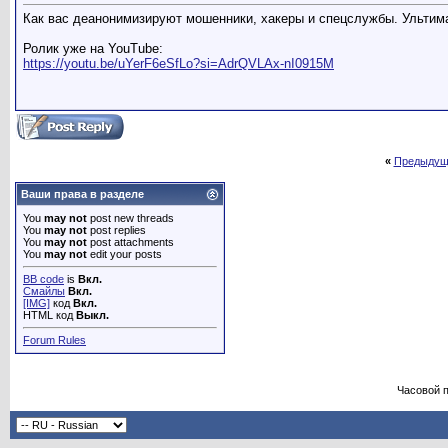
Как вас деанонимизируют мошенники, хакеры и спецслужбы. Ультима
Ролик уже на YouTube:
https://youtu.be/uYerF6eSfLo?si=AdrQVLAx-nI0915M
«
Предыдущ
Ваши права в разделе
You
may not
post new threads
You
may not
post replies
You
may not
post attachments
You
may not
edit your posts
BB code
is
Вкл.
Смайлы
Вкл.
[IMG]
код
Вкл.
HTML код
Выкл.
Forum Rules
Часовой 