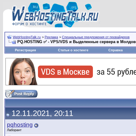
WebHostingTalk.ru
>
Реклама
>
Специальные предложения от провайдеров
PQ.HOSTING ✅ - VPS/VDS и Выделенные сервера в Молдове
Регистрация
Статьи о хостинге
Справка
12.11.2021, 20:11
pqhosting
Лаборант