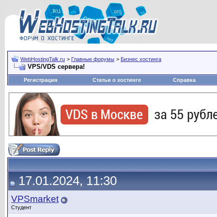
WebHostingTalk.ru
>
Главные форумы
>
Бизнес хостинга
VPS/VDS сервера!
Регистрация
Статьи о хостинге
Справка
17.01.2024, 11:30
VPSmarket
Студент