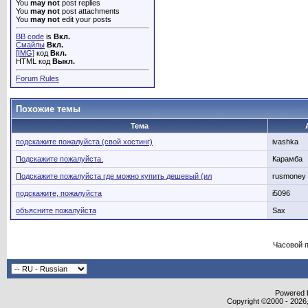
You
may not
post replies
You
may not
post attachments
You
may not
edit your posts
BB code
is
Вкл.
Смайлы
Вкл.
[IMG]
код
Вкл.
HTML код
Выкл.
Forum Rules
Похожие темы
Тема
подскажите пожалуйста (свой хостинг)
ivashka
Подскажите пожалуйста.
Карамба
Подскажите пожалуйста где можно купить дешевый (ил
rusmoney
подскажите, пожалуйста
i5096
объясните пожалуйста
Sax
Часовой 
Powered b
Copyright ©2000 - 2026,