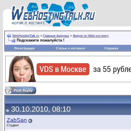
WebHostingTalk.ru
>
Главные форумы
>
Форум по Web-хостингу
Подскажите пожалуйста !
Регистрация
Статьи о хостинге
Справка
30.10.2010, 08:10
ZabSan
Студент