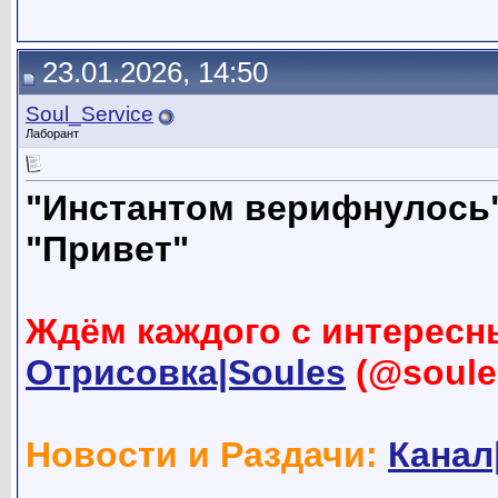
23.01.2026, 14:50
Soul_Service
Лаборант
"Инстантом верифнулось
"Привет"
Ждём каждого с интересн
Отрисовка|Soules
(@soule
Новости и Раздачи:
Канал