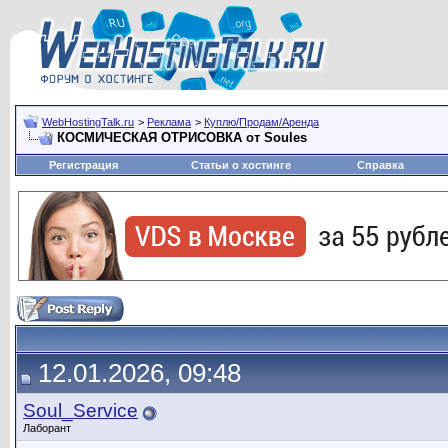
WebHostingTalk.ru
>
Реклама
>
Куплю/Продам/Аренда
КОСМИЧЕСКАЯ ОТРИСОВКА от Soules
Регистрация
Статьи о хостинге
Справка
12.01.2026, 09:48
Soul_Service
Лаборант