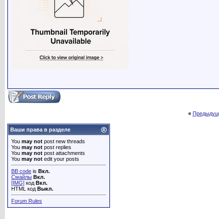
«
Предыдущ
Ваши права в разделе
You
may not
post new threads
You
may not
post replies
You
may not
post attachments
You
may not
edit your posts
BB code
is
Вкл.
Смайлы
Вкл.
[IMG]
код
Вкл.
HTML код
Выкл.
Forum Rules