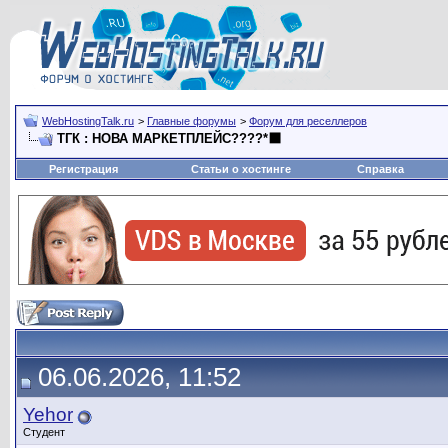
WebHostingTalk.ru
>
Главные форумы
>
Форум для реселлеров
ТГК : НОВА МАРКЕТПЛЕЙС????*⬛
Регистрация
Статьи о хостинге
Справка
06.06.2026, 11:52
Yehor
Студент