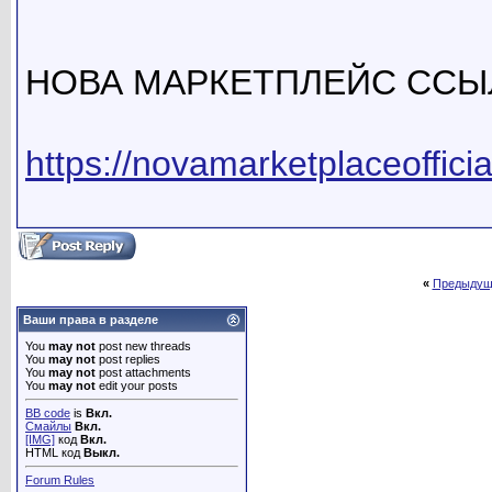
НОВА МАРКЕТПЛЕЙС ССЫ
https://novamarketplaceoffici
«
Предыдущ
Ваши права в разделе
You
may not
post new threads
You
may not
post replies
You
may not
post attachments
You
may not
edit your posts
BB code
is
Вкл.
Смайлы
Вкл.
[IMG]
код
Вкл.
HTML код
Выкл.
Forum Rules