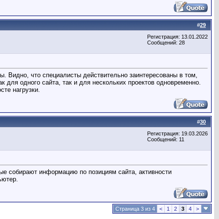
#
29
Регистрация: 13.01.2022
Сообщений: 28
ы. Видно, что специалисты действительно заинтересованы в том,
к для одного сайта, так и для нескольких проектов одновременно.
сте нагрузки.
#
30
Регистрация: 19.03.2026
Сообщений: 11
рые собирают информацию по позициям сайта, активности
ьютер.
Страница 3 из 4
<
1
2
3
4
>