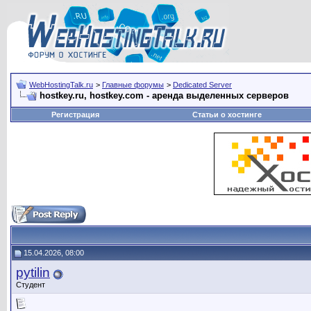
WebHostingTalk.ru
>
Главные форумы
>
Dedicated Server
hostkey.ru, hostkey.com - аренда выделенных серверов
Регистрация
Статьи о хостинге
15.04.2026, 08:00
pytilin
Студент