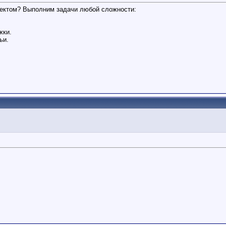
оектом? Выполним задачи любой сложности:
жки.
ьи.