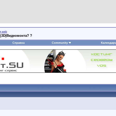
я web
н|3D|Видеомонта? ?
Справка
Community
Календар