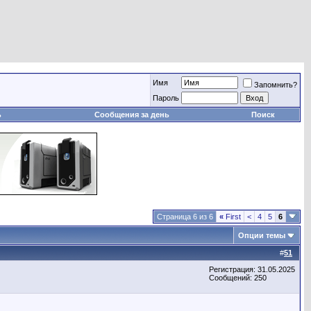
Имя
Запомнить?
Пароль
ь
Сообщения за день
Поиск
Страница 6 из 6
«
First
<
4
5
6
Опции темы
#
51
Регистрация: 31.05.2025
Сообщений: 250