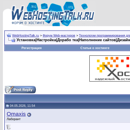
WebHostingTalk.ru
>
Форум Web-мастеров
>
Технологии программирования дл
Установка|Настройка|Дорабо тка|Наполнение сайтов|Дизай
Регистрация
Статьи о хостинге
04.05.2026, 11:54
Omaxis
Лаборант