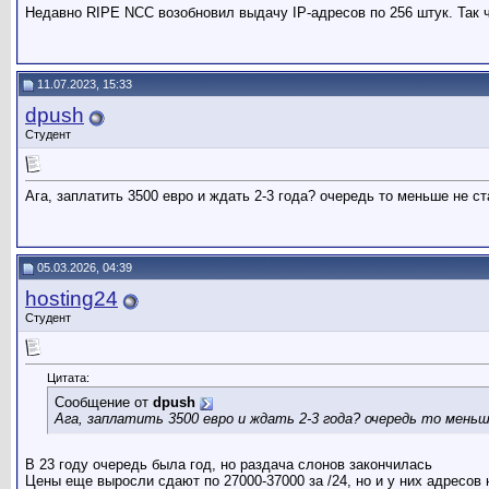
Недавно RIPE NCC возобновил выдачу IP-адресов по 256 штук. Так чт
11.07.2023, 15:33
dpush
Студент
Ага, заплатить 3500 евро и ждать 2-3 года? очередь то меньше не с
05.03.2026, 04:39
hosting24
Студент
Цитата:
Сообщение от
dpush
Ага, заплатить 3500 евро и ждать 2-3 года? очередь то мень
В 23 году очередь была год, но раздача слонов закончилась
Цены еще выросли сдают по 27000-37000 за /24, но и у них адресов 