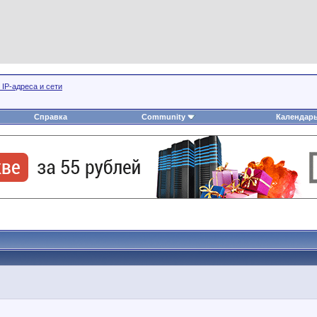
 IP-адреса и сети
Справка
Community
Календар