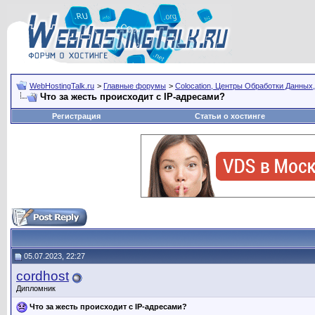
WebHostingTalk.ru
>
Главные форумы
>
Сolocation, Центры Обработки Данных,
Что за жесть происходит с IP-адресами?
Регистрация
Статьи о хостинге
05.07.2023, 22:27
cordhost
Дипломник
Что за жесть происходит с IP-адресами?