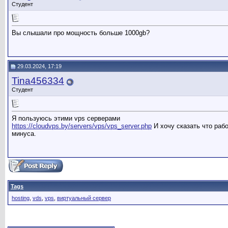
Студент
Вы слышали про мощность больше 1000gb?
29.03.2024, 17:19
Tina456334
Студент
Я пользуюсь этими vps серверами
https://cloudvps.by/servers/vps/vps_server.php
И хочу сказать что раб
минуса.
Tags
hosting
,
vds
,
vps
,
виртуальный сервер