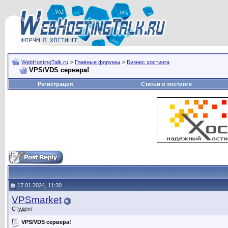
WebHostingTalk.ru
>
Главные форумы
>
Бизнес хостинга
VPS/VDS сервера!
Регистрация
Статьи о хостинге
17.01.2024, 11:30
VPSmarket
Студент
VPS/VDS сервера!