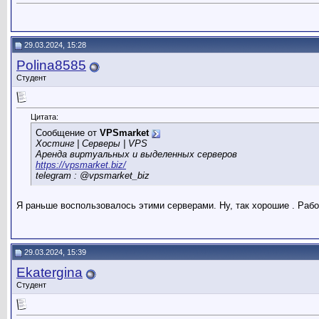
29.03.2024, 15:28
Polina8585
Студент
Цитата:
Сообщение от
VPSmarket
Хостинг | Серверы | VPS
Аренда виртуальных и выделенных серверов
https://vpsmarket.biz/
telegram : @vpsmarket_biz
Я раньше воспользовалось этими серверами. Ну, так хорошие . Раб
29.03.2024, 15:39
Ekatergina
Студент