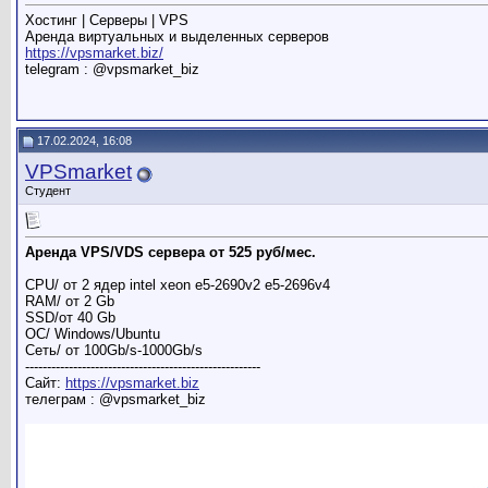
Хостинг | Серверы | VPS
Аренда виртуальных и выделенных серверов
https://vpsmarket.biz/
telegram : @vpsmarket_biz
17.02.2024, 16:08
VPSmarket
Студент
Аренда VPS/VDS сервера от 525 руб/мес.
CPU/ от 2 ядер intel xeon e5-2690v2 e5-2696v4
RAM/ от 2 Gb
SSD/от 40 Gb
ОС/ Windows/Ubuntu
Сеть/ от 100Gb/s-1000Gb/s
------------------------------------------------------
Сайт:
https://vpsmarket.biz
телеграм : @vpsmarket_biz