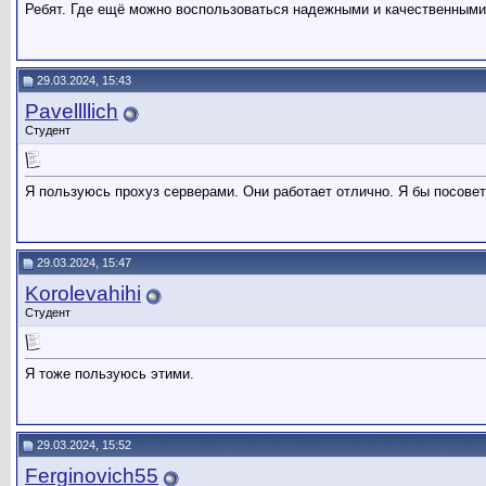
Ребят. Где ещё можно воспользоваться надежными и качественными
29.03.2024, 15:43
Pavellllich
Студент
Я пользуюсь прохуз серверами. Они работает отлично. Я бы посове
29.03.2024, 15:47
Korolevahihi
Студент
Я тоже пользуюсь этими.
29.03.2024, 15:52
Ferginovich55