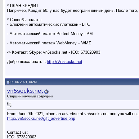
* ПЛАН КРЕДИТ
Например, Кредит 60: у вас будет неограниченный день. После того,
* Способы оплаты
- Блокчейн автоматических платежей - BTC
- Автоматический платеж Perfect Money - PM
- Автоматический платеж WebMoney – WMZ
-> Контакт: Skype: vn5socks.net - ICQ: 673820903
Добро пожаловать в
http://Vn5socks.net
09.06.2021, 06:41
vn5socks.net
Старший научный сотрудник
From June 9th 2021, place an advertise at vn5socks.net and you will enj
http://vn5socks.net/gift_advertise.php
Contact us:
ICQ: 673820903