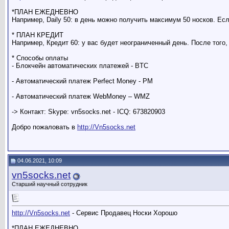
*ПЛАН ЕЖЕДНЕВНО
Например, Daily 50: в день можно получить максимум 50 носков. Есл
* ПЛАН КРЕДИТ
Например, Кредит 60: у вас будет неограниченный день. После того,
* Способы оплаты
- Блокчейн автоматических платежей - BTC
- Автоматический платеж Perfect Money - PM
- Автоматический платеж WebMoney – WMZ
-> Контакт: Skype: vn5socks.net - ICQ: 673820903
Добро пожаловать в
http://Vn5socks.net
04.06.2021, 10:09
vn5socks.net
Старший научный сотрудник
http://Vn5socks.net
- Сервис Продавец Носки Хорошо
*ПЛАН ЕЖЕДНЕВНО