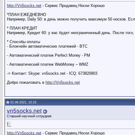
http://Vn5socks.net
- Сервис Продавец Носки Хорошо
*ПЛАН ЕЖЕДНЕВНО
Например, Daily 50: в день можно получить максимум 50 носков. Есл
* ПЛАН КРЕДИТ
Например, Кредит 60: у вас будет неограниченный день. После того,
* Способы оплаты
- Блокчейн автоматических платежей - BTC
- Автоматический платеж Perfect Money - PM
- Автоматический платеж WebMoney – WMZ
-> Контакт: Skype: vn5socks.net - ICQ: 673820903
Добро пожаловать в
http://Vn5socks.net
01.06.2021, 10:15
vn5socks.net
Старший научный сотрудник
http://Vn5socks.net
- Сервис Продавец Носки Хорошо