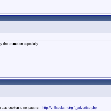
oy the promotion especially
ия вам особенно понравится.
http://vn5socks.net/gift_advertise.php