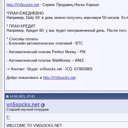
http://Vn5socks.net
- Сервис Продавец Носки Хорошо
*ПЛАН ЕЖЕДНЕВНО
Например, Daily 50: в день можно получить максимум 50 носков. Есл
* ПЛАН КРЕДИТ
Например, Кредит 60: у вас будет неограниченный день. После того,
* Способы оплаты
- Блокчейн автоматических платежей - BTC
- Автоматический платеж Perfect Money - PM
- Автоматический платеж WebMoney – WMZ
-> Контакт: Skype: vn5socks.net - ICQ: 673820903
Добро пожаловать в
http://Vn5socks.net
14.06.2021, 07:43
vn5socks.net
Старший научный сотрудник
WELCOME TO VN5SOCKS.NET