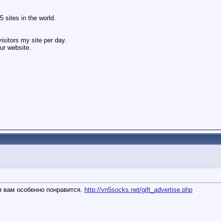
 sites in the world.
sitors my site per day.
ur website.
ия вам особенно понравится.
http://vn5socks.net/gift_advertise.php