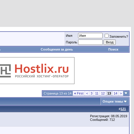
Имя
Запомнить?
Пароль
ь
Сообщения за день
Поиск
Страница 13 из 14
«
First
<
3
11
12
13
14
>
Опции темы
#
121
Регистрация: 08.05.2019
Сообщений: 712