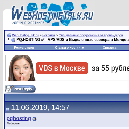
WebHostingTalk.ru
>
Реклама
>
Специальные предложения от провайдеров
PQ.HOSTING ✅ - VPS/VDS и Выделенные сервера в Молдове
Регистрация
Статьи о хостинге
Справка
11.06.2019, 14:57
pqhosting
Лаборант