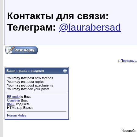
Контакты для связи:
Телеграм:
@laurabersad
«
Предыдущ
Ваши права в разделе
You
may not
post new threads
You
may not
post replies
You
may not
post attachments
You
may not
edit your posts
BB code
is
Вкл.
Смайлы
Вкл.
[IMG]
код
Вкл.
HTML код
Выкл.
Forum Rules
Часовой 