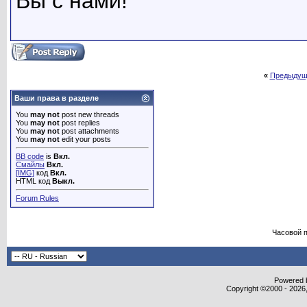
Вы с нами!
«
Предыдущ
Ваши права в разделе
You
may not
post new threads
You
may not
post replies
You
may not
post attachments
You
may not
edit your posts
BB code
is
Вкл.
Смайлы
Вкл.
[IMG]
код
Вкл.
HTML код
Выкл.
Forum Rules
Часовой 
Powered b
Copyright ©2000 - 2026,