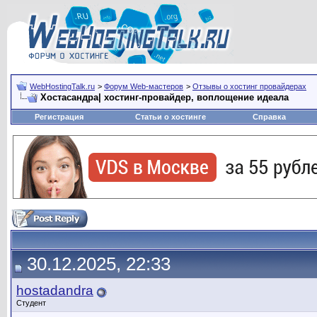
WebHostingTalk.ru
>
Форум Web-мастеров
>
Отзывы о хостинг провайдерах
Хостасандра| хостинг-провайдер, воплощение идеала
Регистрация
Статьи о хостинге
Справка
30.12.2025, 22:33
hostadandra
Студент