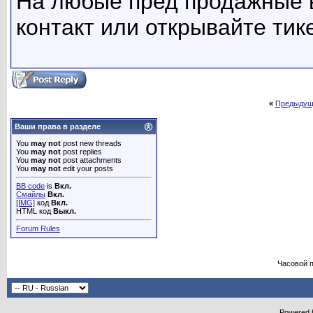
На любые пред продажные в
контакт или открывайте тик
«
Предыдущ
Ваши права в разделе
You
may not
post new threads
You
may not
post replies
You
may not
post attachments
You
may not
edit your posts
BB code
is
Вкл.
Смайлы
Вкл.
[IMG]
код
Вкл.
HTML код
Выкл.
Forum Rules
Часовой 
Powered b