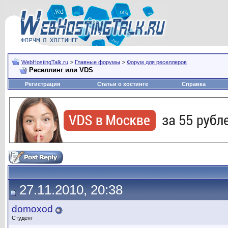
WebHostingTalk.ru
>
Главные форумы
>
Форум для реселлеров
Реселлинг или VDS
Регистрация
Статьи о хостинге
Справка
27.11.2010, 20:38
domoxod
Студент