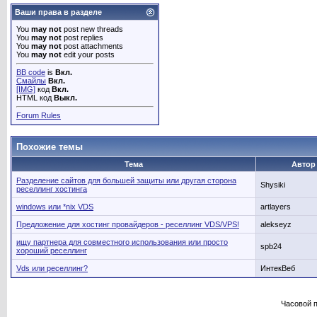
Ваши права в разделе
You
may not
post new threads
You
may not
post replies
You
may not
post attachments
You
may not
edit your posts
BB code
is
Вкл.
Смайлы
Вкл.
[IMG]
код
Вкл.
HTML код
Выкл.
Forum Rules
Похожие темы
Тема
Автор
Разделение сайтов для большей защиты или другая сторона
Shysiki
реселлинг хостинга
windows или *nix VDS
artlayers
Предложение для хостинг провайдеров - реселлинг VDS/VPS!
alekseyz
ищу партнера для совместного использования или просто
spb24
хороший реселлинг
Vds или реселлинг?
ИнтекВеб
Часовой 