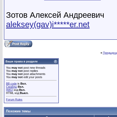
Зотов Алексей Андреевич
aleksey(gav)i*****er.net
«
Предыдущ
Ваши права в разделе
You
may not
post new threads
You
may not
post replies
You
may not
post attachments
You
may not
edit your posts
BB code
is
Вкл.
Смайлы
Вкл.
[IMG]
код
Вкл.
HTML код
Выкл.
Forum Rules
Похожие темы