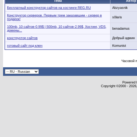
Тема
Автор
Бесплатный конструктор сайтов на хостинге REG.RU
Abzyasnik
Конструктор серверов. Первым трем заказавшим - сервер в
s0laris
подарок!
100mb, 10 сайтов-0.99$ | 500mb, 10 сайтов-2.99$, Хостинг, VDS,
benadamus
домены...
конструктор сайтов
Добрый админ
готовый сайт под ключ
Komunist
Часовой 
Powered b
Copyright ©2000 - 2026,