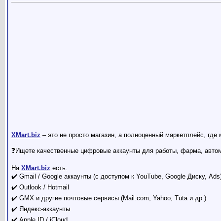
XMart.biz
– это не просто магазин, а полноценный маркетплейс, где
❓Ищете качественные цифровые аккаунты для работы, фарма, автом
На
XMart.biz
есть:
✔️ Gmail / Google аккаунты (с доступом к YouTube, Google Диску, Ads
✔️ Outlook / Hotmail
✔️ GMX и другие почтовые сервисы (Mail.com, Yahoo, Tuta и др.)
✔️ Яндекс-аккаунты
✔️ Apple ID / iCloud