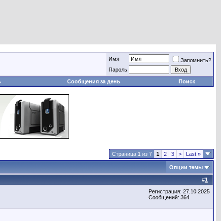
Имя
Запомнить?
Пароль
ь
Сообщения за день
Поиск
Страница 1 из 7
1
2
3
>
Last
»
Опции темы
#
1
Регистрация: 27.10.2025
Сообщений: 364