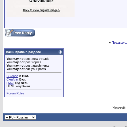
«
Предыдущ
Ваши права в разделе
You
may not
post new threads
You
may not
post replies
You
may not
post attachments
You
may not
edit your posts
BB code
is
Вкл.
Смайлы
Вкл.
[IMG]
код
Вкл.
HTML код
Выкл.
Forum Rules
Часовой 