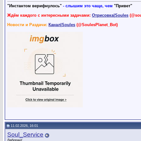
"Инстантом верифнулось"
- слышим это чаще, чем
"Привет"
Ждём каждого с интересными задачами:
Отрисовка|Soules
(@sou
Новости и Раздачи:
Канал|Soules
(@SoulesPlanet_Bot)
11.02.2026, 16:01
Soul_Service
Лаборант