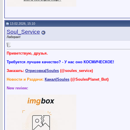
13.02.2026, 15:10
Soul_Service
Лаборант
Приветствую, друзья.
Требуется лучшее качество? - У нас оно КОСМИЧЕСКОЕ!
Заказать:
Отрисовка|Soules
(@soules_service)
Новости и Раздачи:
Канал|Soules
(@SoulesPlanet_Bot)
New review: