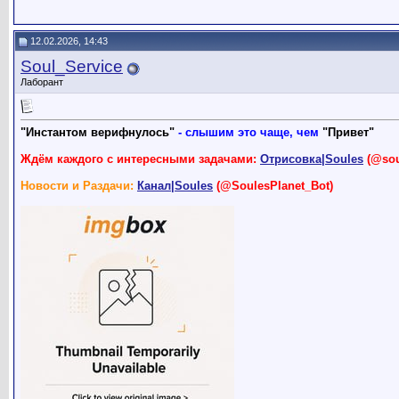
12.02.2026, 14:43
Soul_Service
Лаборант
"Инстантом верифнулось"
- слышим это чаще, чем
"Привет"
Ждём каждого с интересными задачами:
Отрисовка|Soules
(@sou
Новости и Раздачи:
Канал|Soules
(@SoulesPlanet_Bot)