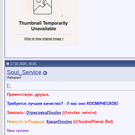
17.02.2026, 16:01
Soul_Service
Лаборант
Приветствую, друзья.
Требуется лучшее качество? - У нас оно КОСМИЧЕСКОЕ!
Заказать:
Отрисовка|Soules
(@soules_service)
Новости и Раздачи:
Канал|Soules
(@SoulesPlanet_Bot)
New review: