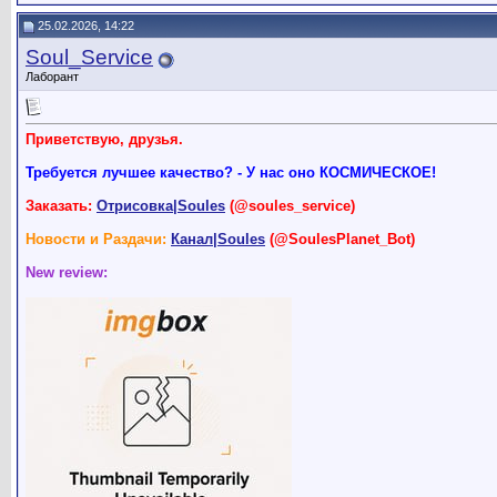
25.02.2026, 14:22
Soul_Service
Лаборант
Приветствую, друзья.
Требуется лучшее качество? - У нас оно КОСМИЧЕСКОЕ!
Заказать:
Отрисовка|Soules
(@soules_service)
Новости и Раздачи:
Канал|Soules
(@SoulesPlanet_Bot)
New review: