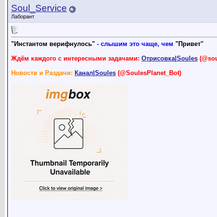
Soul_Service
Лаборант
"Инстантом верифнулось"
- слышим это чаще, чем
"Привет"
Ждём каждого с интересными задачами:
Отрисовка|Soules
(@sou
Новости и Раздачи:
Канал|Soules
(@SoulesPlanet_Bot)