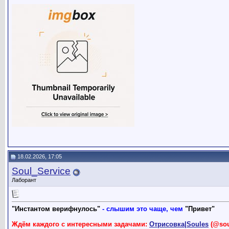
18.02.2026, 17:05
Soul_Service
Лаборант
"Инстантом верифнулось"
- слышим это чаще, чем
"Привет"
Ждём каждого с интересными задачами:
Отрисовка|Soules
(@sou