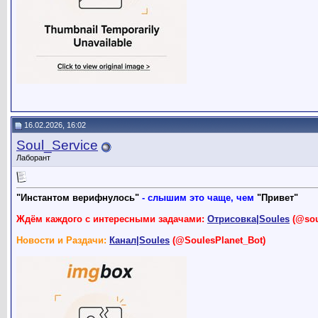
16.02.2026, 16:02
Soul_Service
Лаборант
"Инстантом верифнулось"
- слышим это чаще, чем
"Привет"
Ждём каждого с интересными задачами:
Отрисовка|Soules
(@sou
Новости и Раздачи:
Канал|Soules
(@SoulesPlanet_Bot)