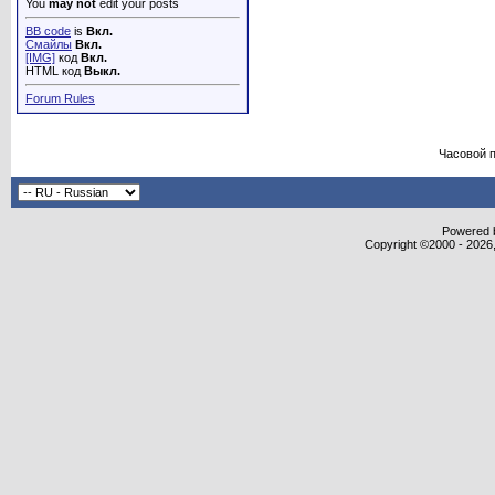
You
may not
edit your posts
BB code
is
Вкл.
Смайлы
Вкл.
[IMG]
код
Вкл.
HTML код
Выкл.
Forum Rules
Часовой 
Powered b
Copyright ©2000 - 2026,