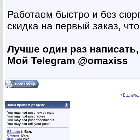
Работаем быстро и без сюрп
скидка на первый заказ, чт
Лучше один раз написать, 
Мой Telegram @omaxiss
«
Предыдущ
Ваши права в разделе
You
may not
post new threads
You
may not
post replies
You
may not
post attachments
You
may not
edit your posts
BB code
is
Вкл.
Смайлы
Вкл.
[IMG]
код
Вкл.