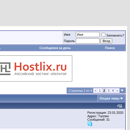
Имя
Запомнить?
Пароль
ь
Сообщения за день
Поиск
Страница 2 из 4
<
1
2
3
4
>
Опции темы
#
11
Регистрация: 23.01.2020
Адрес: Таллин
Сообщений: 31