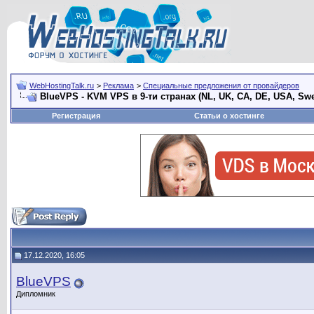
WebHostingTalk.ru
>
Реклама
>
Специальные предложения от провайдеров
BlueVPS - KVM VPS в 9-ти странах (NL, UK, CA, DE, USA, Swe
Регистрация
Статьи о хостинге
17.12.2020, 16:05
BlueVPS
Дипломник