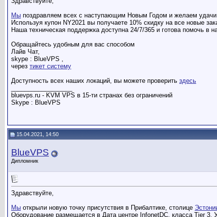
Здравствуйте,
Мы
поздравляем всех с наступающим Новым Годом и желаем удачи 
Используя купон NY2021 вы получаете 10% скидку на все новые зака
Наша техническая поддержка доступна 24/7/365 и готова помочь в н
Обращайтесь удобным для вас способом
Лайв Чат,
skype : BlueVPS ,
через
тикет систему
Доступность всех наших локаций, вы можете проверить
здесь
__________________
bluevps.ru - KVM VPS в 15-ти странах без ограничений
Skype : BlueVPS
15.04.2021, 14:50
BlueVPS
Дипломник
Здравствуйте,
Мы
открыли новую точку присутствия в Прибалтике, столице
Эстони
Оборудование размещается в Дата центре InfonetDC, класса Tier 3. 