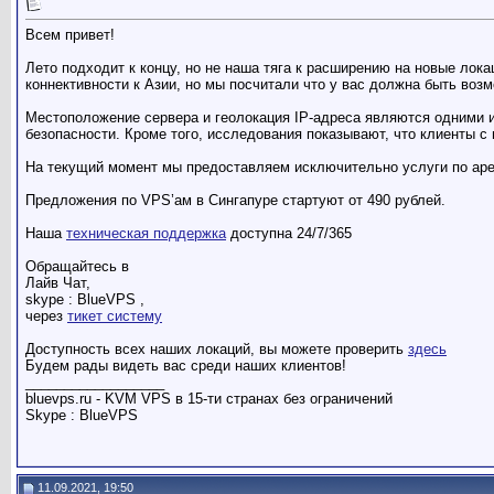
Всем привет!
Лето подходит к концу, но не наша тяга к расширению на новые ло
коннективности к Азии, но мы посчитали что у вас должна быть воз
Местоположение сервера и геолокация IP-адреса являются одними и
безопасности. Кроме того, исследования показывают, что клиенты с
На текущий момент мы предоставляем исключительно услуги по ар
Предложения по VPS’ам в Сингапуре стартуют от 490 рублей.
Наша
техническая поддержка
доступна 24/7/365
Обращайтесь в
Лайв Чат,
skype : BlueVPS ,
через
тикет систему
Доступность всех наших локаций, вы можете проверить
здесь
Будем рады видеть вас среди наших клиентов!
__________________
bluevps.ru - KVM VPS в 15-ти странах без ограничений
Skype : BlueVPS
11.09.2021, 19:50