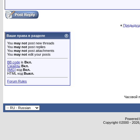
«
Предыдущ
Ваши права в разделе
You
may not
post new threads
You
may not
post replies
You
may not
post attachments
You
may not
edit your posts
BB code
is
Вкл.
Смайлы
Вкл.
[IMG]
код
Вкл.
HTML код
Выкл.
Forum Rules
Часовой 
Powered b
Copyright ©2000 - 2026,