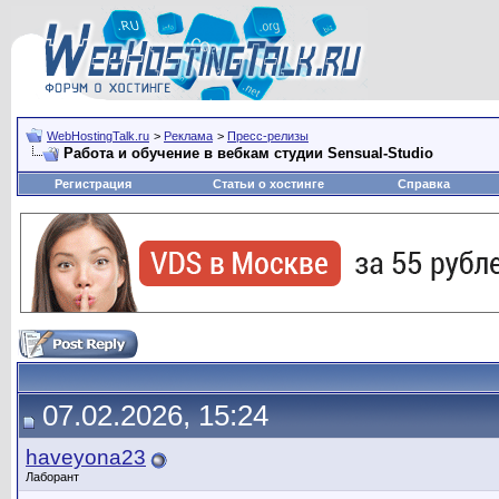
WebHostingTalk.ru
>
Реклама
>
Пресс-релизы
Работа и обучение в вебкам студии Sensual-Studio
Регистрация
Статьи о хостинге
Справка
07.02.2026, 15:24
haveyona23
Лаборант