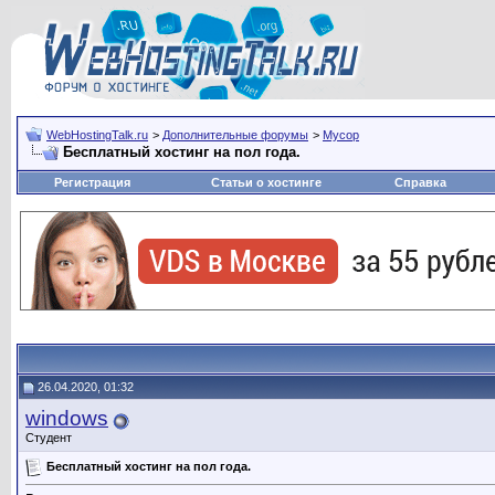
WebHostingTalk.ru
>
Дополнительные форумы
>
Мусор
Бесплатный хостинг на пол года.
Регистрация
Статьи о хостинге
Справка
26.04.2020, 01:32
windows
Студент
Бесплатный хостинг на пол года.