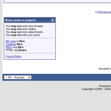
«
Предыдущ
Ваши права в разделе
You
may not
post new threads
You
may not
post replies
You
may not
post attachments
You
may not
edit your posts
BB code
is
Вкл.
Смайлы
Вкл.
[IMG]
код
Вкл.
HTML код
Выкл.
Forum Rules
Часовой 
Powered b
Copyright ©2000 - 2026,