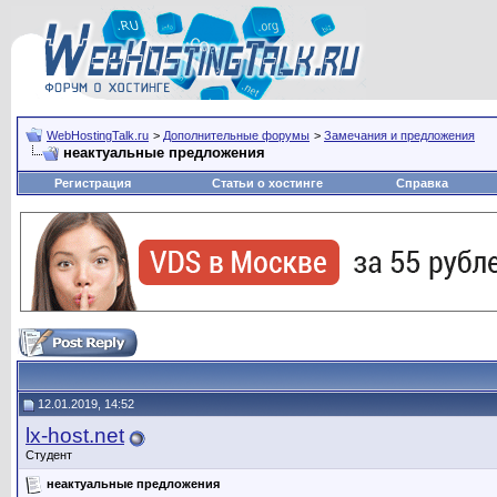
WebHostingTalk.ru
>
Дополнительные форумы
>
Замечания и предложения
неактуальные предложения
Регистрация
Статьи о хостинге
Справка
12.01.2019, 14:52
lx-host.net
Студент
неактуальные предложения