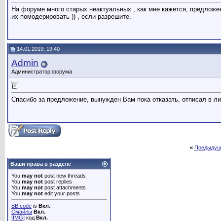
На форуме много старых неактуальных , как мне кажется, предложе
их помодерировать )) , если разрешите.
14.01.2019, 19:40
Admin
Администратор форума
Спасибо за предложение, вынужден Вам пока отказать, отписал в ли
«
Предыдущ
Ваши права в разделе
You
may not
post new threads
You
may not
post replies
You
may not
post attachments
You
may not
edit your posts
BB code
is
Вкл.
Смайлы
Вкл.
[IMG]
код
Вкл.