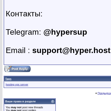
Контакты:
Telegram:
@hypersup
Email :
support@hyper.host
Tags
hosting vps server
«
Предыдущ
Ваши права в разделе
You
may not
post new threads
You
may not
post replies