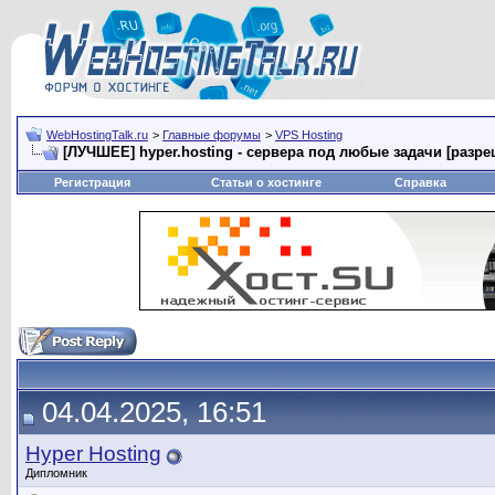
WebHostingTalk.ru
>
Главные форумы
>
VPS Hosting
[ЛУЧШЕЕ] hyper.hosting - сервера под любые задачи [разре
Регистрация
Статьи о хостинге
Справка
04.04.2025, 16:51
Hyper Hosting
Дипломник