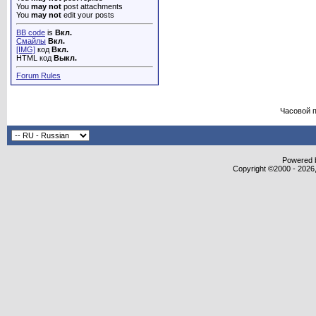
You
may not
post attachments
You
may not
edit your posts
BB code
is
Вкл.
Смайлы
Вкл.
[IMG]
код
Вкл.
HTML код
Выкл.
Forum Rules
Часовой 
Powered b
Copyright ©2000 - 2026,