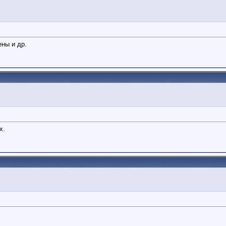
ены и др.
х.