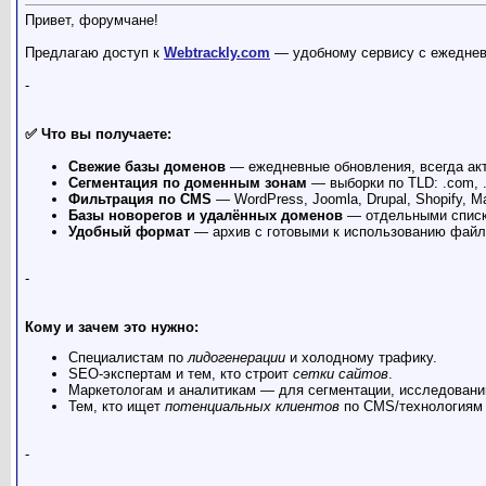
Привет, форумчане!
Предлагаю доступ к
Webtrackly.com
— удобному сервису с ежеднев
-
✅ Что вы получаете:
Свежие базы доменов
— ежедневные обновления, всегда ак
Сегментация по доменным зонам
— выборки по TLD: .com, .n
Фильтрация по CMS
— WordPress, Joomla, Drupal, Shopify, M
Базы новорегов и удалённых доменов
— отдельными списк
Удобный формат
— архив с готовыми к использованию файл
-
Кому и зачем это нужно:
Специалистам по
лидогенерации
и холодному трафику.
SEO-экспертам и тем, кто строит
сетки сайтов
.
Маркетологам и аналитикам — для сегментации, исследований
Тем, кто ищет
потенциальных клиентов
по CMS/технологиям 
-