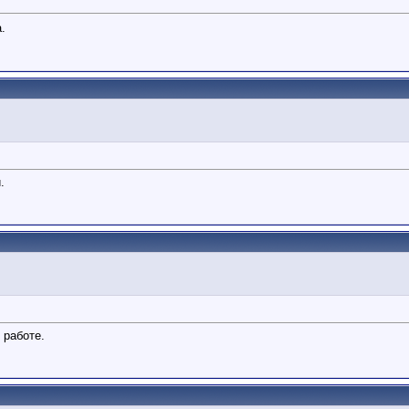
.
.
 работе.