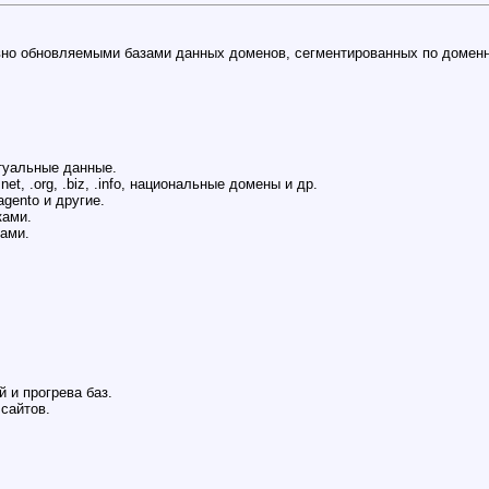
но обновляемыми базами данных доменов, сегментированных по домен
туальные данные.
et, .org, .biz, .info, национальные домены и др.
agento и другие.
ами.
ами.
 и прогрева баз.
сайтов.