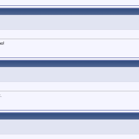
но!
.