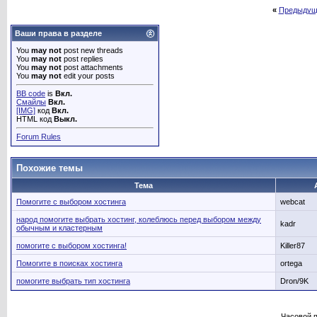
«
Предыдущ
Ваши права в разделе
You
may not
post new threads
You
may not
post replies
You
may not
post attachments
You
may not
edit your posts
BB code
is
Вкл.
Смайлы
Вкл.
[IMG]
код
Вкл.
HTML код
Выкл.
Forum Rules
Похожие темы
Тема
Помогите с выбором хостинга
webcat
народ помогите выбрать хостинг, колеблюсь перед выбором между
kadr
обычным и кластерным
помогите с выбором хостинга!
Killer87
Помогите в поисках хостинга
ortega
помогите выбрать тип хостинга
Dron/9K
Часовой 