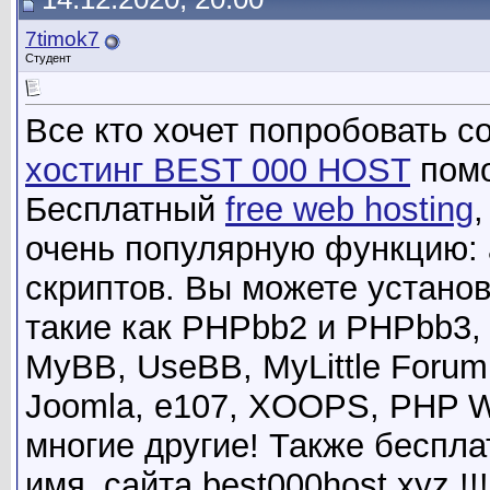
7timok7
Студент
Все кто хочет попробовать с
хостинг BEST 000 HOST
помо
Бесплатный
free web hosting
очень популярную функцию: 
скриптов. Вы можете устано
такие как PHPbb2 и PHPbb3, 
MyBB, UseBB, MyLittle Forum
Joomla, e107, XOOPS, PHP W
многие другие! Также беспл
имя_сайта.best000host.xyz !!