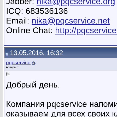
Jabber:
nika@pqcservice.org
ICQ: 683536136
Email:
nika@pqcservice.net
Online Chat:
http://pqcservice
13.05.2016, 16:32
pqcservice
Аспирант
Добрый день.
Компания pqcservice напом
оказываем для всех своих к