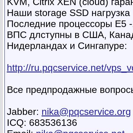
KVM, Citrix XEN (cloud) гар
Наши storage SSD нагрузка
Последние процессоры E5 -
ВПС длступны в США, Канад
Нидерландах и Сингапуре:
http://ru.pqcservice.net/vps_v
Все предпродажные вопросы
Jabber:
nika@pqcservice.org
ICQ: 683536136