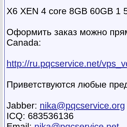
X6 XEN 4 core 8GB 60GB 1 
Оформить заказ можно прям
Canada:
http://ru.pqcservice.net/vps_v
Приветствуются любые пре
Jabber:
nika@pqcservice.org
ICQ: 683536136
Email:
nika@pqcservice.net