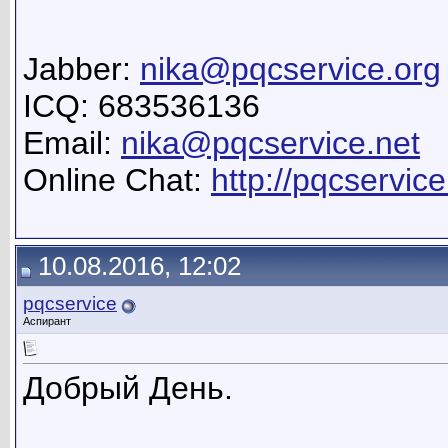
Jabber:
nika@pqcservice.org
ICQ: 683536136
Email:
nika@pqcservice.net
Online Chat:
http://pqcservice
10.08.2016, 12:02
pqcservice
Аспирант
Добрый День.