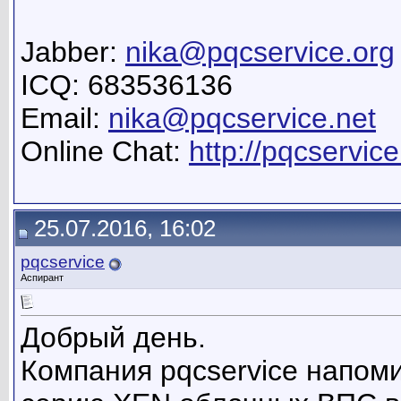
Jabber:
nika@pqcservice.org
ICQ: 683536136
Email:
nika@pqcservice.net
Online Chat:
http://pqcservice
25.07.2016, 16:02
pqcservice
Аспирант
Добрый день.
Компания pqcservice напоми