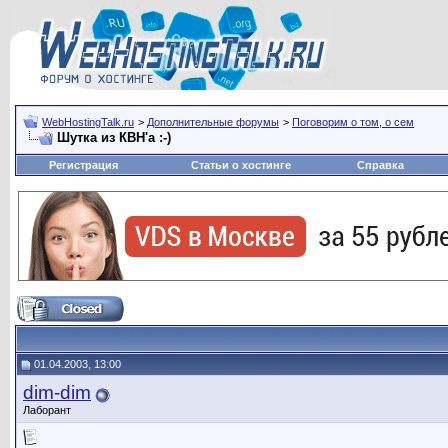
WebHostingTalk.ru
>
Дополнительные форумы
>
Поговорим о том, о сем
Шутка из КВН'а :-)
Регистрация
Статьи о хостинге
Справка
01.04.2003, 13:00
dim-dim
Лаборант