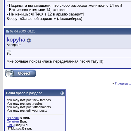
- Пацаны, а вы слышали, что скоро разрешат жениться с 14 лет!
- Вот исполнится мне 14, женюсь!
- Не женишься! Тебя в 12 в армию заберут!
&copy; «Запасной вариант» (Лесосибирск)
02.04.2003, 08:20
kopyha
Аспирант
мне больше понравилась переделанная песня тату!!!)
«
Предыдущ
Ваши права в разделе
You
may not
post new threads
You
may not
post replies
You
may not
post attachments
You
may not
edit your posts
BB code
is
Вкл.
Смайлы
Вкл.
[IMG]
код
Вкл.
HTML код
Выкл.