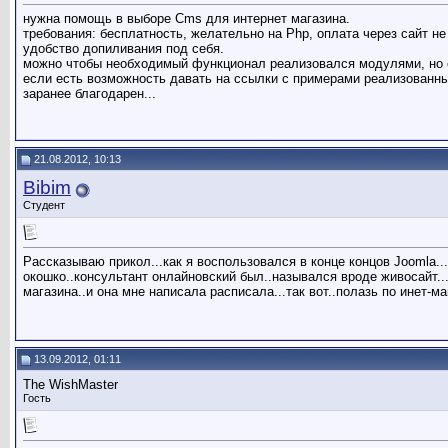
нужна помощь в выборе Cms для интернет магазина.
требования: бесплатность, желательно на Php, оплата через сайт не
удобство допиливания под себя.
можно чтобы необходимый функционал реализовался модулями, но е
если есть возможность давать на ссылки с примерами реализованны
заранее благодарен...
21.08.2012, 10:13
Bibim
Студент
Рассказываю прикол...как я воспользовался в конце концов Joomla...
окошко..консультант онлайновский был..назывался вроде живосайт...т
магазина..и она мне написала расписала...так вот..полазь по инет-м
13.09.2012, 01:11
The WishMaster
Гость