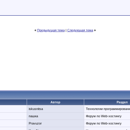
«
Предыдущая тема
|
Следующая тема
»
Автор
Раздел
iskusnitsa
Технологии программировани
пашка
Форум по Web-хостингу
Pravuzor
Форум по Web-хостингу