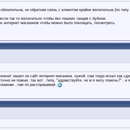
 обязательна, но обратная связь с клиентом крайне желательна (по типу 
сли так то желательно чтобы без лишних танцев с бубном.
х интернет магазинов чтобы можно было поклацать, посмотреть.
значит зашел на сайт интернет-магазина..чужой..сам тогда искал как сде
очно не помню..так вот...типа.."здравствуйте..че м я могу помочь?"...и
агазинам...там по расспрашивай..