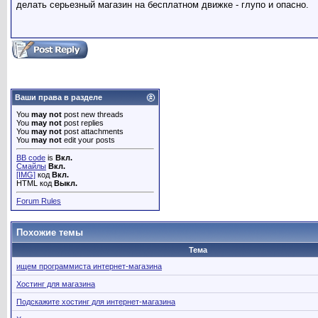
делать серьезный магазин на бесплатном движке - глупо и опасно.
Ваши права в разделе
You
may not
post new threads
You
may not
post replies
You
may not
post attachments
You
may not
edit your posts
BB code
is
Вкл.
Смайлы
Вкл.
[IMG]
код
Вкл.
HTML код
Выкл.
Forum Rules
Похожие темы
Тема
ищем программиста интернет-магазина
Хостинг для магазина
Подскажите хостинг для интернет-магазина