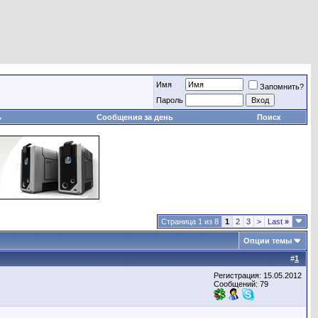
Имя
Запомнить?
Пароль
ь
Сообщения за день
Поиск
Страница 1 из 8
1
2
3
>
Last
»
Опции темы
#
1
Регистрация: 15.05.2012
Сообщений: 79