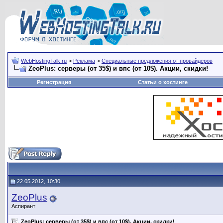
WebHostingTalk.ru
>
Реклама
>
Специальные предложения от провайдеров
ZeoPlus: серверы (от 35$) и впс (от 10$). Акции, скидки!
Регистрация
Статьи о хостинге
22.05.2012, 10:30
ZeoPlus
Аспирант
ZeoPlus: серверы (от 35$) и впс (от 10$). Акции, скидки!