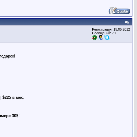
#
6
Регистрация: 15.05.2012
Сообщений: 79
подарок!
 |
$225 в мес.
мере 30$!