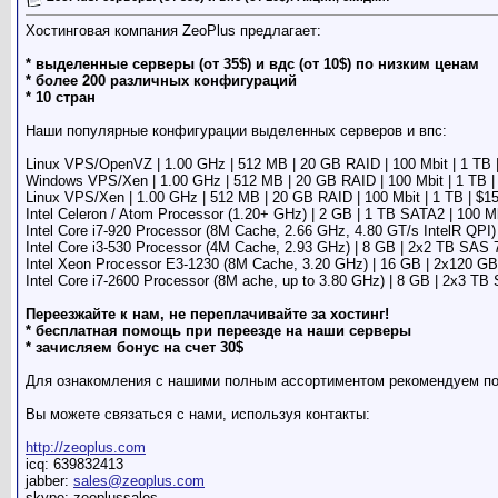
Хостинговая компания ZeoPlus предлагает:
* выделенные серверы (от 35$) и вдс (от 10$) по низким ценам
* более 200 различных конфигураций
* 10 стран
Наши популярные конфигурации выделенных серверов и впс:
Linux VPS/OpenVZ | 1.00 GHz | 512 MB | 20 GB RAID | 100 Mbit | 1 TB 
Windows VPS/Xen | 1.00 GHz | 512 MB | 20 GB RAID | 100 Mbit | 1 TB |
Linux VPS/Xen | 1.00 GHz | 512 MB | 20 GB RAID | 100 Mbit | 1 TB | $1
Intel Celeron / Atom Processor (1.20+ GHz) | 2 GB | 1 TB SATA2 | 100 Mb
Intel Core i7-920 Processor (8M Cache, 2.66 GHz, 4.80 GT/s IntelR QPI)
Intel Core i3-530 Processor (4M Cache, 2.93 GHz) | 8 GB | 2x2 TB SAS
Intel Xeon Processor E3-1230 (8M Cache, 3.20 GHz) | 16 GB | 2x120 
Intel Core i7-2600 Processor (8M ache, up to 3.80 GHz) | 8 GB | 2x3 TB
Переезжайте к нам, не переплачивайте за хостинг!
* бесплатная помощь при переезде на наши серверы
* зачисляем бонус на счет 30$
Для ознакомления с нашими полным ассортиментом рекомендуем по
Вы можете связаться с нами, используя контакты:
http://zeoplus.com
icq: 639832413
jabber:
sales@zeoplus.com
skype: zeoplussales