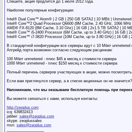
Спешите, акция продлится до 1 июля 2012 года.
Наиболее популярные конфигурации:
Intel® Dual Core™ Atom® | 2 GB | 250 GB SATA2 | 10 MBit | Unmetered 
Intel® Core™2 Quad Processor Q6600 (8M Cache, 2.40 GHz, 1066 MHz FS
AMD® FX-8120 (8M Cache, 3.10 Ghz) | 16 GB | 2x1.5 TB SATA2 | 10 MBi
Intel® Core™ i5-2400 Processor (6M Cache, up to 3.40 GHz) | 16 GB | 2
Intel® Core™ i7-3820 Processor (10M Cache, up to 3.80 GHz) | 16 GB | 
В стандартной конфигурации все серверы идут с 10 Мбит unmetered 
Апгрейд порта возможен согласно следующим расценкам:
100 Мбит unmetered - плюс $45 в месяц к стоимости сервера
1000 Мбит unmetered - плюс $150 месяц к стоимости сервера
Полный перечень серверов участвующих в акции, можно посмотрет
Если вам приглянулся сервер, а в списке акционных он не значится?
Напоминаем, что мы оказываем бесплатную помощь при переезде
Вы можете связаться с нами, используя контакты:
http://zeoplus.com
icq: 639832413
jabber:
sales@zeoplus.com
skype: zeoplussales
msn:
sales@zeoplus.com
__________________