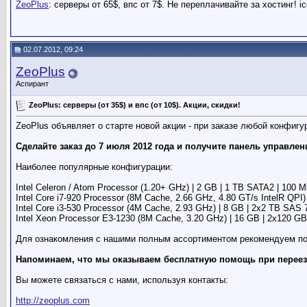
ZeoPlus
: серверы от 65$, впс от 7$. Не переплачивайте за хостинг! ic
02.07.2012, 09:24
ZeoPlus
Аспирант
ZeoPlus: серверы (от 35$) и впс (от 10$). Акции, скидки!
ZeoPlus объявляет о старте новой акции - при заказе любой конфиг
Сделайте заказ до 7 июля 2012 года и получите панель управлен
Наиболее популярные конфигурации:
Intel Celeron / Atom Processor (1.20+ GHz) | 2 GB | 1 TB SATA2 | 100 Mb
Intel Core i7-920 Processor (8M Cache, 2.66 GHz, 4.80 GT/s IntelR QPI)
Intel Core i3-530 Processor (4M Cache, 2.93 GHz) | 8 GB | 2x2 TB SAS
Intel Xeon Processor E3-1230 (8M Cache, 3.20 GHz) | 16 GB | 2x120 
Для ознакомления с нашими полным ассортиментом рекомендуем п
Напоминаем, что мы оказываем бесплатную помощь при переезде
Вы можете связаться с нами, используя контакты:
http://zeoplus.com