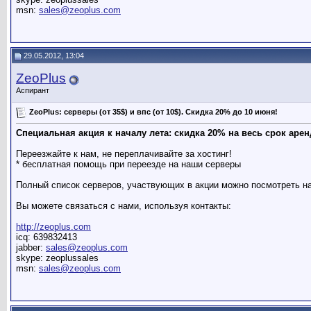
msn:
sales@zeoplus.com
29.05.2012, 13:04
ZeoPlus
Аспирант
ZeoPlus: серверы (от 35$) и впс (от 10$). Скидка 20% до 10 июня!
Специальная акция к началу лета: скидка 20% на весь срок аре
Переезжайте к нам, не переплачивайте за хостинг!
* бесплатная помощь при переезде на наши серверы
Полный список серверов, участвующих в акции можно посмотреть н
Вы можете связаться с нами, используя контакты:
http://zeoplus.com
icq: 639832413
jabber:
sales@zeoplus.com
skype: zeoplussales
msn:
sales@zeoplus.com