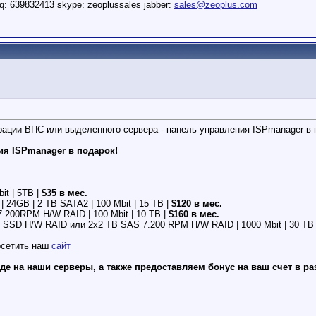
q: 639832413 skype: zeoplussales jabber:
sales@zeoplus.com
урации ВПС или выделенного сервера - панель управления ISPmanager в 
ия ISPmanager в подарок!
it | 5TB |
$35 в мес.
 | 24GB | 2 TB SATA2 | 100 Mbit | 15 TB |
$120 в мес.
 7.200RPM H/W RAID | 100 Mbit | 10 TB |
$160 в мес.
GB SSD H/W RAID или 2x2 TB SAS 7.200 RPM H/W RAID | 1000 Mbit | 30 TB
осетить наш
сайт
 на наши серверы, а также предоставляем бонус на ваш счет в раз