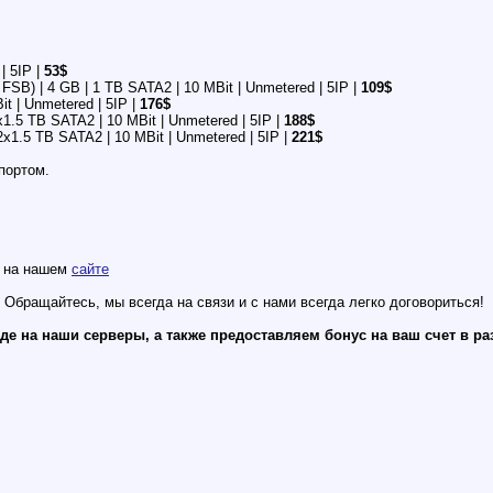
| 5IP |
53$
B) | 4 GB | 1 TB SATA2 | 10 MBit | Unmetered | 5IP |
109$
t | Unmetered | 5IP |
176$
x1.5 TB SATA2 | 10 MBit | Unmetered | 5IP |
188$
2x1.5 TB SATA2 | 10 MBit | Unmetered | 5IP |
221$
портом.
ь на нашем
сайте
 Обращайтесь, мы всегда на связи и с нами всегда легко договориться!
 на наши серверы, а также предоставляем бонус на ваш счет в раз