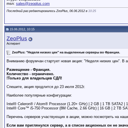
msn:
sales@zeoplus.com
Последний раз редактировалось ZeoPlus, 06.06.2012 в
10:25
15.06.2012, 10:15
ZeoPlus
Аспирант
ZeoPlus: "Неделя низких цен" на выделенные серверы во Франции.
Вниманию форумчан стартует новая акция: "Неделя низких цен". В 
Размещение - Франция.
Количество - ограничено.
!Только для владельцев СДЛ!
Спешите, акция продлится до 23 июля 2012г.
Наиболее популярные конфигурации:
Intel® Celeron® / Atom® Processor (1.20+ GHz) | 2 GB | 1 TB SATA2 | 100
Intel® Core™ i5-750 Processor (8M Cache, 2.66 GHz) | 16 GB | 2 TB SATA
Перечень серверов участвующих в акции, можно посмотреть на на
Если вам приглянулся сервер, а в списке акционных он не значи