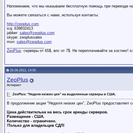
Напоминаем, что мы оказываем бесплатную помощь при переезде на 
Вы можете связаться с нами, используя контакты:
http://zeoplus.com
icq: 639832413
jabber:
sales@zeoplus.com
skype: zeoplussales
msn:
sales@zeoplus.com
__________________
ZeoPlus
: серверы от 65$, впс от 7$. Не переплачивайте за хостинг! ic
25.06.2012, 14:50
ZeoPlus
Аспирант
ZeoPlus: "Неделя низких цен" на выделенные серверы в США.
В продолжение акции "Неделя низких цен", ZeoPlus предоставляет
Цена действительна на весь срок аренды серверов.
Размещение - США.
Количество - ограничено.
!Только для владельцев СДЛ!