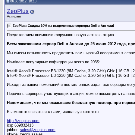
06.06.2012, 10:13
ZeoPlus
Аспирант
ZeoPlus: Скидка 10% на выделенные серверы Dell в Англии!
Представляем вниманию форумчан новую летнюю акцию.
Всем заказавшим сервер Dell в Англии до 25 июня 2012 года, пр
Мы имеем возможность предложить вам широкий ассортимент сервер
Наиболее популярные кофигурации всего по 203$:
Intel® Xeon® Processor E3-1230 (8M Cache, 3.20 GHz) GHz | 16 GB | 2
Intel® Xeon® Processor E3-1230 (8M Cache, 3.20 GHz) GHz | 16 GB | 2
Исходя из ваших пожеланий и поставленных задач все серверы могу
Перечень серверов участвующих в акции, можно посмотреть на на
Напоминаем, что мы оказываем бесплатную помощь при переезде
Вы можете связаться с нами, используя контакты:
http://zeoplus.com
icq: 639832413
jabber:
sales@zeoplus.com
skype: zeoplussales