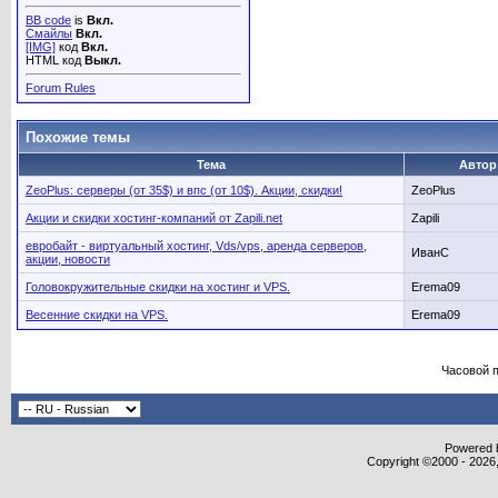
BB code
is
Вкл.
Смайлы
Вкл.
[IMG]
код
Вкл.
HTML код
Выкл.
Forum Rules
Похожие темы
Тема
Автор
ZeoPlus: серверы (от 35$) и впс (от 10$). Акции, скидки!
ZeoPlus
Акции и скидки хостинг-компаний от Zapili.net
Zapili
евробайт - виртуальный хостинг, Vds/vps, аренда серверов,
ИванС
акции, новости
Головокружительные скидки на хостинг и VPS.
Erema09
Весенние скидки на VPS.
Erema09
Часовой 
Powered b
Copyright ©2000 - 2026,